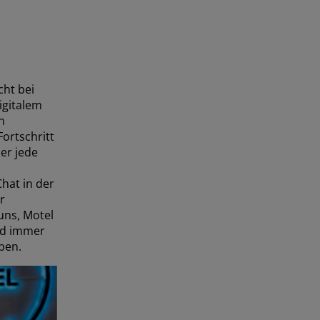
cht bei
igitalem
n
Fortschritt
er jede
Chat in der
r
 uns, Motel
nd immer
iben.