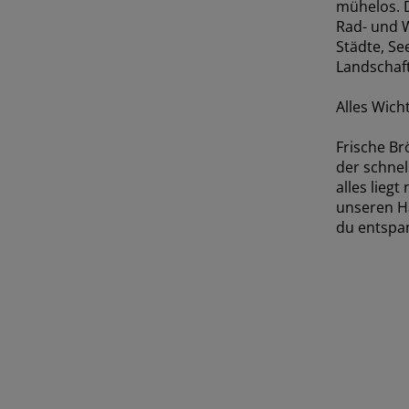
mühelos. D
Rad- und 
Städte, Se
Landschaf
Alles Wich
Frische Br
der schnel
alles liegt
unseren Hä
du entspan