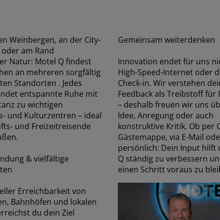
n Weinbergen, an der City-
Gemeinsam weiterdenken
e oder am Rand
r Natur: Motel Q findest
Innovation endet für uns ni
hen an mehreren sorgfältig
High-Speed-Internet oder d
en Standorten . Jedes
Check-in. Wir verstehen dei
indet entspannte Ruhe mit
Feedback als Treibstoff für 
tanz zu wichtigen
– deshalb freuen wir uns üb
s- und Kulturzentren – ideal
Idee, Anregung oder auch
fts- und Freizeitreisende
konstruktive Kritik. Ob per 
aßen.
Gästemappe, via E-Mail ode
persönlich: Dein Input hilft
ndung & vielfältige
Q ständig zu verbessern u
iten
einen Schritt voraus zu ble
ller Erreichbarkeit von
n, Bahnhöfen und lokalen
rreichst du dein Ziel