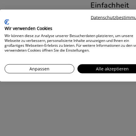
Einfachheit
Datenschutzbestimm
Wir schaffen moderne und durc
Wir verwenden Cookies
Übernachtungsmöglichkeiten – mit einfach
Wir können diese zur Analyse unserer Besucherdaten platzieren, um unsere
Komfort und optimaler Anbin
Webseite zu verbessern, personalisierte Inhalte anzuzeigen und Ihnen ein
großartiges Webseiten-Erlebnis zu bieten. Für weitere Informationen zu den v
UNSERE MISSION
verwendeten Cookies öffnen Sie die Einstellungen.
Anpassen
Alle akzeptieren