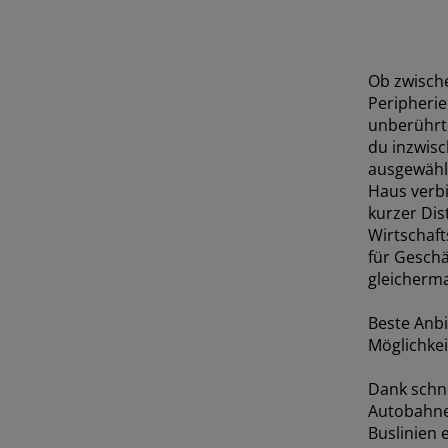
Ob zwische
Peripheri
unberührte
du inzwisc
ausgewählt
Haus verb
kurzer Dis
Wirtschaft
für Geschä
gleicherm
Beste Anbi
Möglichke
Dank schne
Autobahne
Buslinien e