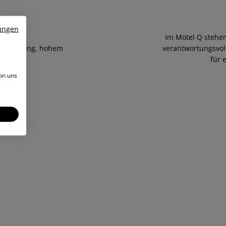
ungen
hdachte
Im Motel Q stehen
er Buchung, hohem
verantwortungsvol
dung.
für 
on uns