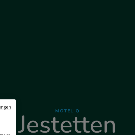
ungen
MOTEL Q
Jestetten
on uns