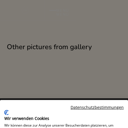
MENÜ
MENÜ
Other pictures from gallery
Datenschutzbestimmungen
Wir verwenden Cookies
MOTEL Q
Wir können diese zur Analyse unserer Besucherdaten platzieren, um