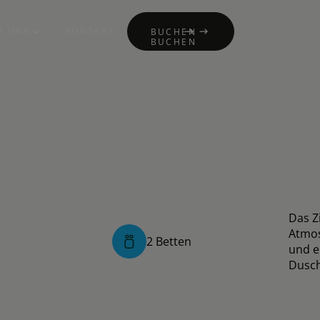
R UNS
KONTAKT
BUCHEN
BUCHEN
Das Z
Atmos
2
Betten
und e
Dusch