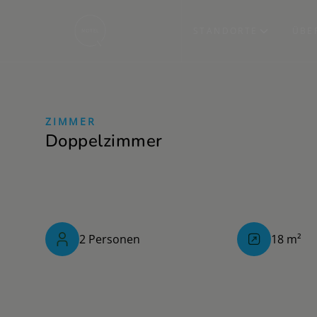
STANDORTE
ÜBE
ZIMMER
Doppelzimmer
2
Personen
18
m²