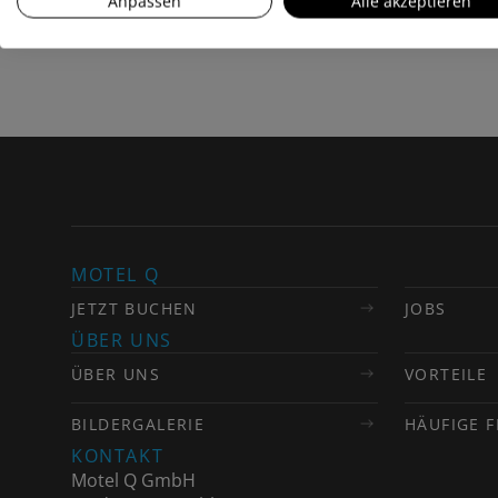
Anpassen
Alle akzeptieren
MOTEL Q
JETZT BUCHEN
JOBS
ÜBER UNS
ÜBER UNS
VORTEILE
BILDERGALERIE
HÄUFIGE 
KONTAKT
Motel Q GmbH