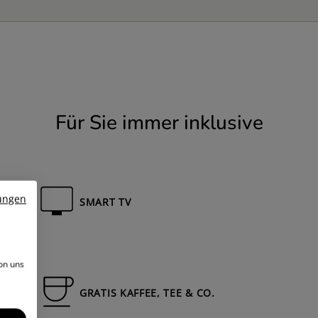
Für Sie immer inklusive
ungen
SMART TV
on uns
GRATIS KAFFEE, TEE & CO.