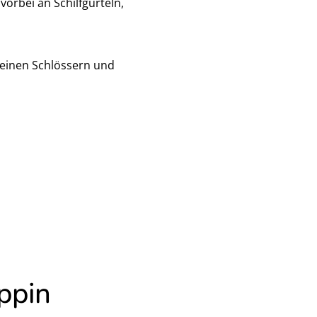
orbei an Schilfgürteln,
seinen Schlössern und
ppin